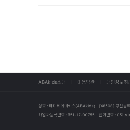
ABAkids소개
이용약관
개인정보취
상호 : 에이비에이키즈(ABAkids) [48508] 부산광역시 
사업자등록번호 : 351-17-00755 전화번호 : 051.610