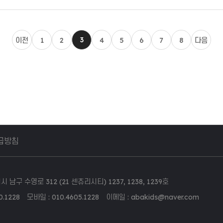
3
이전
1
2
4
5
6
7
8
다음
급방침
남구 수영로 312 (21 센츄리시티) 1237, 1238, 1239호
.1228 모바일 : 010.4605.1228 이메일 : abakids@naver.com