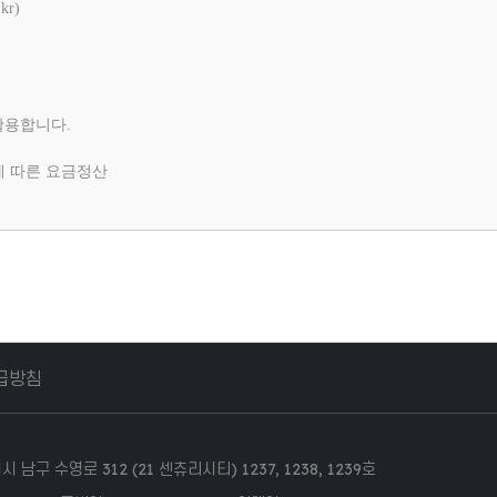
kr)
활용합니다.
에 따른 요금정산
급방침
는 예외 없이 해당 정보를 지체 없이 파기합니다.
남구 수영로 312 (21 센츄리시티) 1237, 1238, 1239호